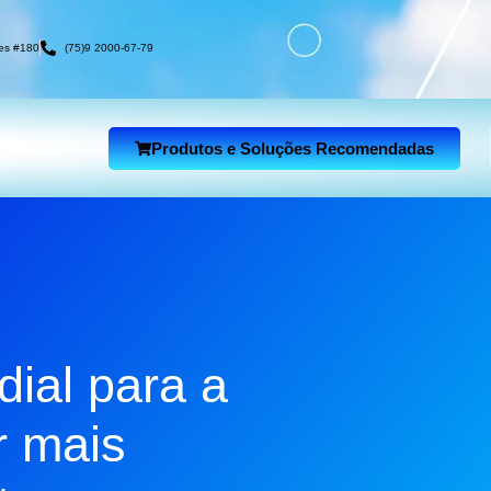
es #180
(75)9 2000-67-79
Produtos e Soluções Recomendadas
dial para a
r mais