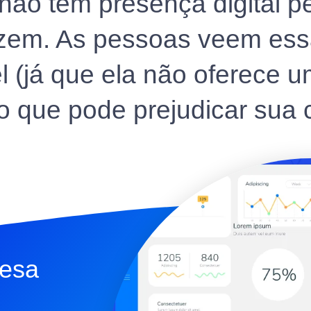
ão tem presença digital p
fazem. As pessoas veem es
l (já que ela não oferece 
o que pode prejudicar sua c
resa