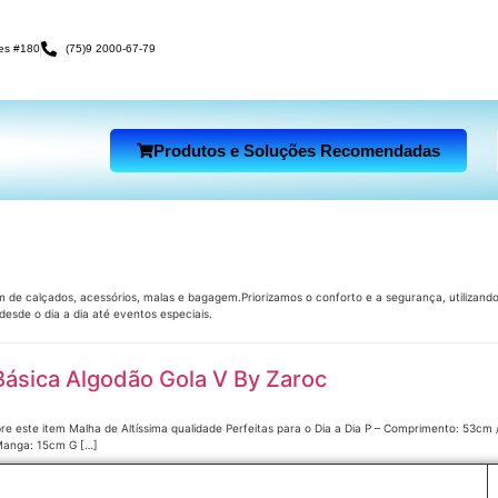
es #180
(75)9 2000-67-79
Produtos e Soluções Recomendadas
m de calçados, acessórios, malas e bagagem.Priorizamos o conforto e a segurança, utilizand
esde o dia a dia até eventos especiais.
Básica Algodão Gola V By Zaroc
re este item Malha de Altíssima qualidade Perfeitas para o Dia a Dia P – Comprimento: 53c
Manga: 15cm G […]