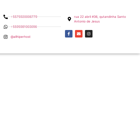
+5575920006779
rua 22 abril #36, qutandinha Santo
Antonio de Jesus
+5595981003096
@allhiperhost