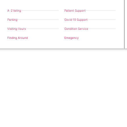
A-Z listing
Patient Support
Parking
Covid 19 Support
Visiting Hours
Condition Service
Finding Around
Emegency