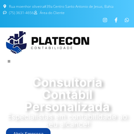
Rua moenhor oliveira#39a Centro Santo Antonio de Jesus, Bahia
(75) 3631-4656
Área do Cliente
Consultoria
Contábil
Personalizada
Especialistas em contabilidade ao
seu alcance!
Abrir Empresa